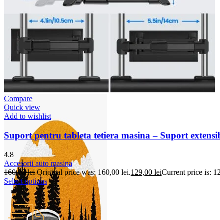
Accesorii auto masina
Accesorii Dacia Duster 3
Accesorii Duster 2
Accesorii Dacia Jogger
Parfum masina
Copertine auto
Incalzitor diesel
Antifurt masina
Blog
Despre Noi
Compare
Quick view
Add to wishlist
Suport pentru tableta tetiera masina – Suport extensib
4.8
Accesorii auto masina
160,00
lei
Original price was: 160,00 lei.
129,00
lei
Current price is: 12
Select options