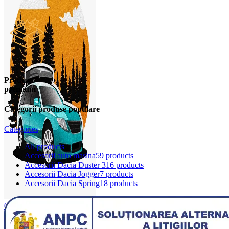
Produse
premium
Categorii produse populare
Categories
All
products
Accesorii auto masina
59 products
Accesorii Dacia Duster 3
16 products
Accesorii Dacia Jogger
7 products
Accesorii Dacia Spring
18 products
0
items
0,00
lei