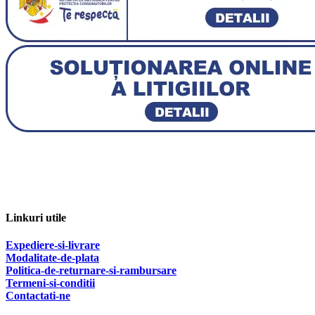
Linkuri utile
Expediere-si-livrare
Modalitate-de-plata
Politica-de-returnare-si-rambursare
T
ermeni-si-conditii
Contactati-ne