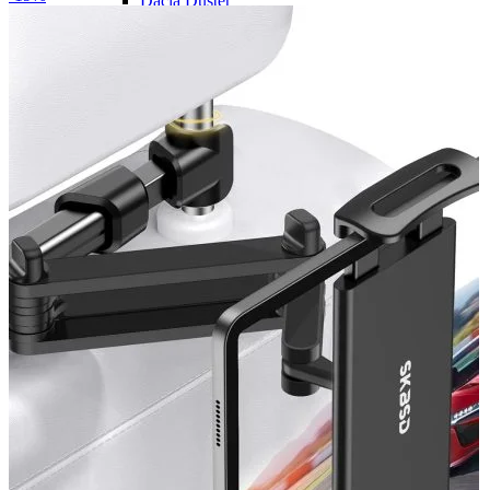
Dacia Duster
Navigatie Duster 2011
Navigatie Duster 2019
Audi
Navigatie Audi A3 8p
Navigatie Audi A4
Navigatie Audi A4 B6
Navigatie Audi A4 B7
Navigatie Audi A4 B8
Navigatie Audi A5
Navigatie Audi A6 C5
Navigatie Audi A6 C6
Navigatie Audi A6 C7
Navigatie Audi Q5
Ford
Navigație Ford Fiesta
Navigație Ford Focus 1
Navigație Ford Focus 2
Navigație Ford Focus MK3
Navigație Ford Mondeo MK3
Navigație Ford Mondeo MK4
Navigație Ford Transit
Mercedes
Navigație Mercedes C Class W203
Navigație Mercedes C Class W204