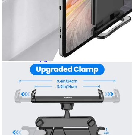
Navigație Mercedes W203
Navigație Mercedes W204
Navigație Mercedes W211
Navigație Mercedes Sprinter
Passat
Navigație Passat B5
Navigație Passat B5 5
Navigație Passat B6
Navigație Passat B7
Navigație Passat B8
Navigație Passat CC
Skoda
Navigație Skoda Fabia 1
Navigație Skoda Fabia 2
Navigație Skoda Octavia 1
Navigație Skoda Octavia 2
Navigație Skoda Octavia 3
Navigație Skoda Rapid
Navigație Skoda Superb 1
Navigație Skoda Superb 2
Navigație Toyota Avensis T25
Portbagaj Plafon Auto
Sub 350 Litri
Peste 350 Litri
Peste 450 litri