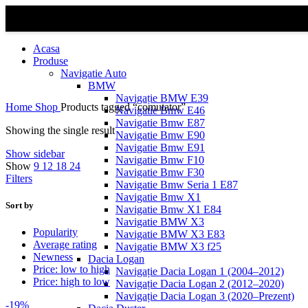
Acasa
Produse
Navigatie Auto
BMW
Navigație BMW E39
Home
Shop
Products tagged “comutator”
Navigatie Bmw E46
Navigatie Bmw E87
Showing the single result
Navigatie Bmw E90
Navigatie Bmw E91
Show sidebar
Navigatie Bmw F10
Show
9
12
18
24
Navigatie Bmw F30
Filters
Navigatie Bmw Seria 1 E87
Navigatie Bmw X1
Sort by
Navigatie Bmw X1 E84
Navigatie BMW X3
Popularity
Navigatie BMW X3 E83
Average rating
Navigatie BMW X3 f25
Newness
Dacia Logan
Price: low to high
Navigație Dacia Logan 1 (2004–2012)
Price: high to low
Navigație Dacia Logan 2 (2012–2020)
Navigație Dacia Logan 3 (2020–Prezent)
-19%