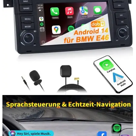
Navigatie Duster 2011
Navigatie Duster 2019
Audi
Navigatie Audi A3 8p
Navigatie Audi A4
Navigatie Audi A4 B6
Navigatie Audi A4 B7
Navigatie Audi A4 B8
Navigatie Audi A5
Navigatie Audi A6 C5
Navigatie Audi A6 C6
Navigatie Audi A6 C7
Navigatie Audi Q5
Ford
Navigație Ford Fiesta
Navigație Ford Focus 1
Navigație Ford Focus 2
Navigație Ford Focus MK3
Navigație Ford Mondeo MK3
Navigație Ford Mondeo MK4
Navigație Ford Transit
Mercedes
Navigație Mercedes C Class W203
Navigație Mercedes C Class W204
Navigație Mercedes W203