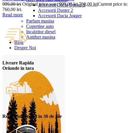
999,00
lei
Original price was: 999,00 lei.
760,00
lei
Current price is:
Accesorii Dacia Duster 3
760,00 lei.
Accesorii Duster 2
Read more
Accesorii Dacia Jogger
Parfum masina
Copertine auto
Incalzitor diesel
Antifurt masina
Blog
Despre Noi
Livrare Rapida
Oriunde in tara
Retur convenabil in 30 de zile