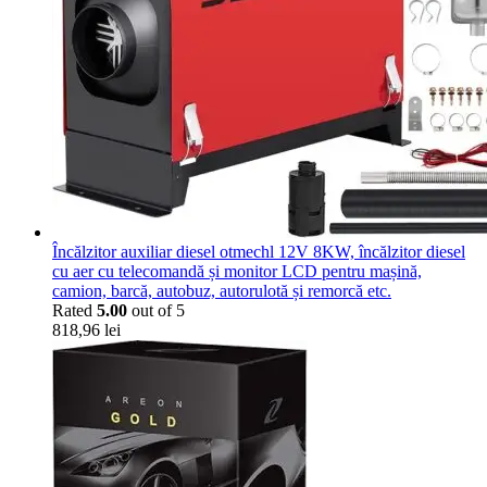
Încălzitor auxiliar diesel otmechl 12V 8KW, încălzitor diesel
cu aer cu telecomandă și monitor LCD pentru mașină,
camion, barcă, autobuz, autorulotă și remorcă etc.
Rated
5.00
out of 5
818,96
lei