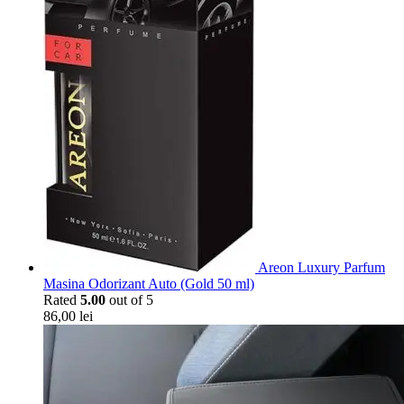
Areon Luxury Parfum
Masina Odorizant Auto (Gold 50 ml)
Rated
5.00
out of 5
86,00
lei