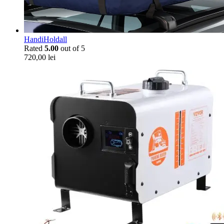
HandiHoldall
Rated
5.00
out of 5
720,00
lei