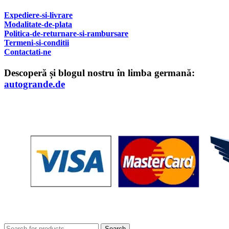
Expediere-si-livrare
Modalitate-de-plata
Politica-de-returnare-si-rambursare
T
ermeni-si-conditii
Contactati-ne
Descoperă și blogul nostru în limba germană:
autogrande.de
Search