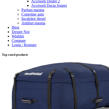
Accesorii Duster 2
Accesorii Dacia Jogger
Parfum masina
Copertine auto
Incalzitor diesel
Antifurt masina
Blog
Despre Noi
Wishlist
Compare
Login / Register
Top rated products