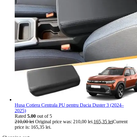
Husa Cotiera Centrala PU pentru Dacia Duster 3 (2024–
2025)
Rated
5.00
out of 5
210,00
lei
Original price was: 210,00 lei.
165,35
lei
Current
price is: 165,35 lei.