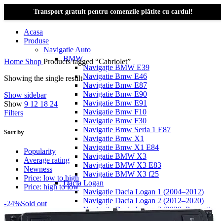
Transport gratuit pentru comenzile plătite cu cardul!
Acasa
Produse
Navigatie Auto
BMW
Home
Shop
Products tagged “Cabriolet”
Navigație BMW E39
Navigatie Bmw E46
Showing the single result
Navigatie Bmw E87
Navigatie Bmw E90
Show sidebar
Navigatie Bmw E91
Show
9
12
18
24
Navigatie Bmw F10
Filters
Navigatie Bmw F30
Navigatie Bmw Seria 1 E87
Sort by
Navigatie Bmw X1
Navigatie Bmw X1 E84
Popularity
Navigatie BMW X3
Average rating
Navigatie BMW X3 E83
Newness
Navigatie BMW X3 f25
Price: low to high
Dacia Logan
Price: high to low
Navigație Dacia Logan 1 (2004–2012)
Navigație Dacia Logan 2 (2012–2020)
-24%
Sold out
Navigație Dacia Logan 3 (2020–Prezent)
Dacia Duster