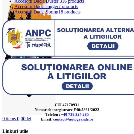
Accesorii Dacia Duster 3
16 products
Accesorii Dacia Jogger
7 products
Accesorii Dacia Spring
18 products
CUI 47170931
Numar de inregistrare F40/5861/2022
Telefon :
+40 738 324 285
0
items
0,00
lei
Email:
contact@autogrande.ro
Linkuri utile