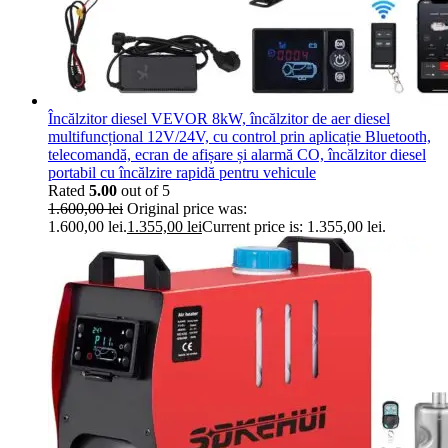
Încălzitor diesel VEVOR 8kW, încălzitor de aer diesel
multifuncțional 12V/24V, cu control prin aplicație Bluetooth,
telecomandă, ecran de afișare și alarmă CO, încălzitor diesel
portabil cu încălzire rapidă pentru vehicule
Rated
5.00
out of 5
1.600,00
lei
Original price was:
1.600,00 lei.
1.355,00
lei
Current price is: 1.355,00 lei.