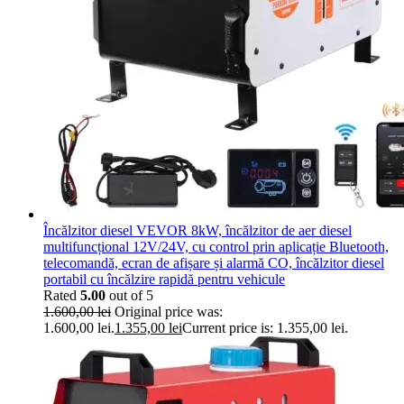
Încălzitor diesel VEVOR 8kW, încălzitor de aer diesel
multifuncțional 12V/24V, cu control prin aplicație Bluetooth,
telecomandă, ecran de afișare și alarmă CO, încălzitor diesel
portabil cu încălzire rapidă pentru vehicule
Rated
5.00
out of 5
1.600,00
lei
Original price was:
1.600,00 lei.
1.355,00
lei
Current price is: 1.355,00 lei.