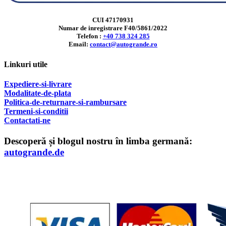
CUI 47170931
Numar de inregistrare F40/5861/2022
Telefon :
+40 738 324 285
Email:
contact@autogrande.ro
Linkuri utile
Expediere-si-livrare
Modalitate-de-plata
Politica-de-returnare-si-rambursare
T
ermeni-si-conditii
Contactati-ne
Descoperă și blogul nostru în limba germană:
autogrande.de