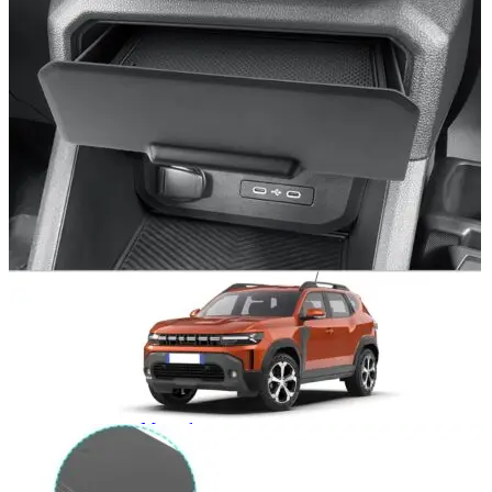
Navigatie Duster 2011
Navigatie Duster 2019
Audi
Navigatie Audi A3 8p
Navigatie Audi A4
Navigatie Audi A4 B6
Navigatie Audi A4 B7
Navigatie Audi A4 B8
Navigatie Audi A5
Navigatie Audi A6 C5
Navigatie Audi A6 C6
Navigatie Audi A6 C7
Navigatie Audi Q5
Ford
Navigație Ford Fiesta
Navigație Ford Focus 1
Navigație Ford Focus 2
Navigație Ford Focus MK3
Navigație Ford Mondeo MK3
Navigație Ford Mondeo MK4
Navigație Ford Transit
Mercedes
Navigație Mercedes C Class W203
Navigație Mercedes C Class W204
Navigație Mercedes W203