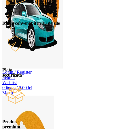
Retur convenabil in 30 de zile
Plata
Login / Register
securizata
Search
Wishlist
0
items
/
0,00
lei
Menu
Produse
premium