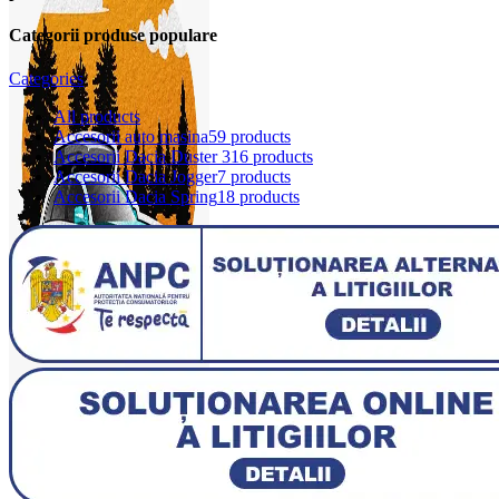
Categorii produse populare
Categories
All
products
Accesorii auto masina
59 products
Accesorii Dacia Duster 3
16 products
Accesorii Dacia Jogger
7 products
Accesorii Dacia Spring
18 products
0
items
0,00
lei