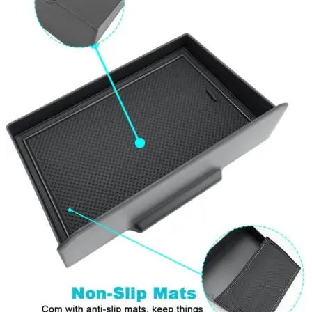
Navigație Mercedes W204
Navigație Mercedes W211
Navigație Mercedes Sprinter
Passat
Navigație Passat B5
Navigație Passat B5 5
Navigație Passat B6
Navigație Passat B7
Navigație Passat B8
Navigație Passat CC
Skoda
Navigație Skoda Fabia 1
Navigație Skoda Fabia 2
Navigație Skoda Octavia 1
Navigație Skoda Octavia 2
Navigație Skoda Octavia 3
Navigație Skoda Rapid
Navigație Skoda Superb 1
Navigație Skoda Superb 2
Navigație Toyota Avensis T25
Portbagaj Plafon Auto
Sub 350 Litri
Peste 350 Litri
Peste 450 litri
Accesorii auto masina