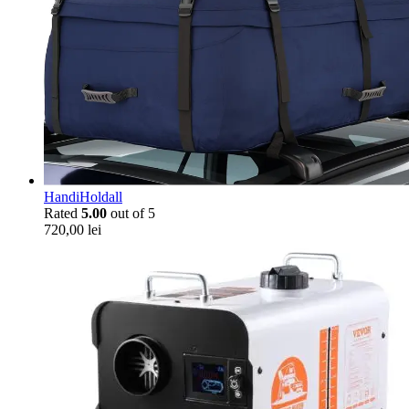
HandiHoldall
Rated
5.00
out of 5
720,00
lei