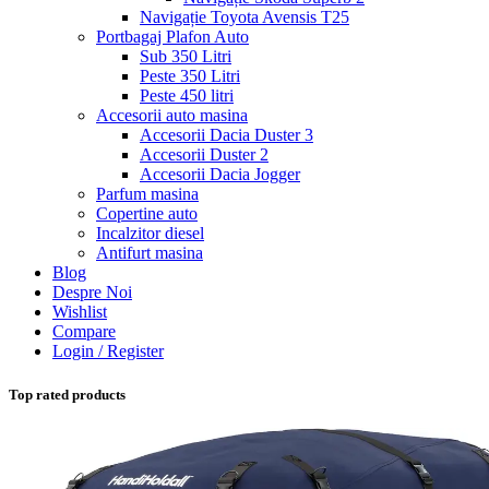
Navigație Toyota Avensis T25
Portbagaj Plafon Auto
Sub 350 Litri
Peste 350 Litri
Peste 450 litri
Accesorii auto masina
Accesorii Dacia Duster 3
Accesorii Duster 2
Accesorii Dacia Jogger
Parfum masina
Copertine auto
Incalzitor diesel
Antifurt masina
Blog
Despre Noi
Wishlist
Compare
Login / Register
Top rated products