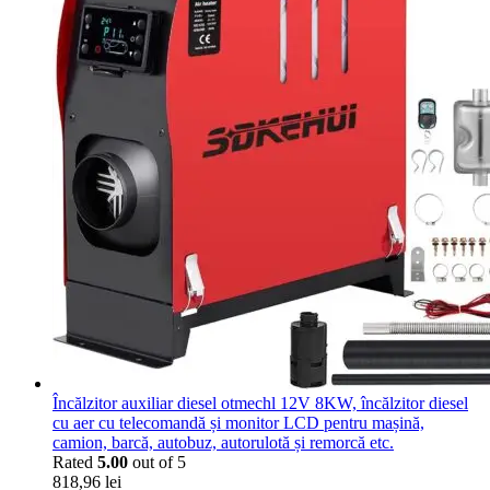
Încălzitor auxiliar diesel otmechl 12V 8KW, încălzitor diesel
cu aer cu telecomandă și monitor LCD pentru mașină,
camion, barcă, autobuz, autorulotă și remorcă etc.
Rated
5.00
out of 5
818,96
lei