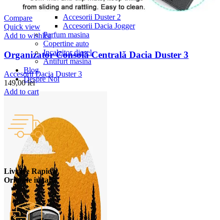
Accesorii Dacia Duster 3
Accesorii Duster 2
Compare
Accesorii Dacia Jogger
Quick view
Parfum masina
Add to wishlist
Copertine auto
Incalzitor diesel
Organizator Consolă Centrală Dacia Duster 3
Antifurt masina
Blog
Accesorii Dacia Duster 3
Despre Noi
149,00
lei
Add to cart
Livrare Rapida
Oriunde in tara