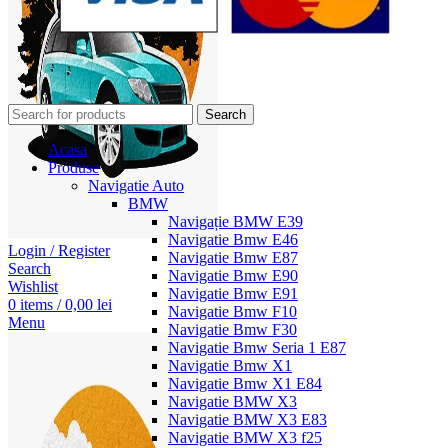
Search
Acasa
Produse
Navigatie Auto
BMW
Navigație BMW E39
Navigatie Bmw E46
Login / Register
Navigatie Bmw E87
Search
Navigatie Bmw E90
Wishlist
Navigatie Bmw E91
0
items
/
0,00
lei
Navigatie Bmw F10
Menu
Navigatie Bmw F30
Navigatie Bmw Seria 1 E87
Navigatie Bmw X1
Navigatie Bmw X1 E84
Navigatie BMW X3
Navigatie BMW X3 E83
Navigatie BMW X3 f25