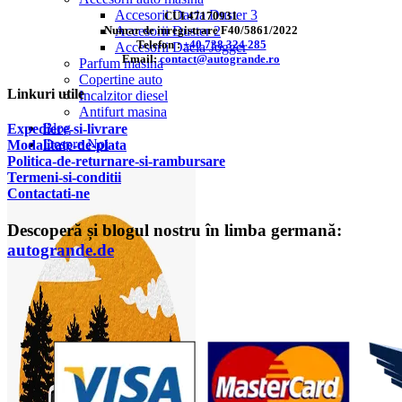
Accesorii Dacia Duster 3
CUI 47170931
Numar de inregistrare F40/5861/2022
Accesorii Duster 2
Telefon :
+40 738 324 285
Accesorii Dacia Jogger
Email:
contact@autogrande.ro
Parfum masina
Copertine auto
Linkuri utile
Incalzitor diesel
Antifurt masina
Blog
Expediere-si-livrare
Despre Noi
Modalitate-de-plata
Politica-de-returnare-si-rambursare
T
ermeni-si-conditii
Contactati-ne
Descoperă și blogul nostru în limba germană:
autogrande.de