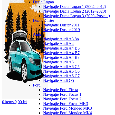
Dacia Logan
Navigație Dacia Logan 1 (2004–2012)
Navigație Dacia Logan 2 (2012–2020)
Navigație Dacia Logan 3 (2020–Prezent)
Dacia Duster
Navigatie Duster 2011
Navigatie Duster 2019
Audi
Navigatie Audi A3 8p
Navigatie Audi A4
Navigatie Audi A4 B6
Navigatie Audi A4 B7
Navigatie Audi A4 B8
Navigatie Audi A5
Navigatie Audi A6 C5
Navigatie Audi A6 C6
Navigatie Audi A6 C7
Navigatie Audi Q5
Ford
Navigație Ford Fiesta
Navigație Ford Focus 1
Navigație Ford Focus 2
0
items
0,00
lei
Navigație Ford Focus MK3
Navigație Ford Mondeo MK3
Navigație Ford Mondeo MK4