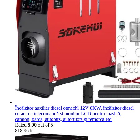
Încălzitor auxiliar diesel otmechl 12V 8KW, încălzitor diesel
cu aer cu telecomandă și monitor LCD pentru mașină,
camion, barcă, autobuz, autorulotă și remorcă etc.
Rated
5.00
out of 5
818,96
lei