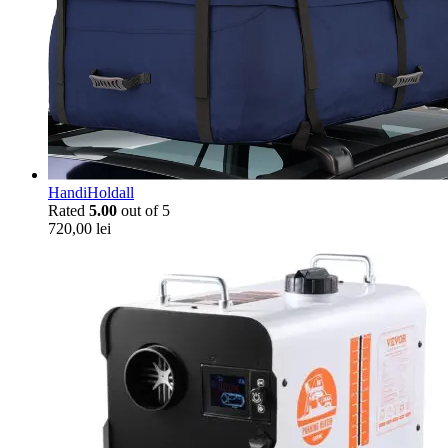
HandiHoldall
Rated
5.00
out of 5
720,00
lei