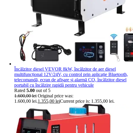
Încălzitor diesel VEVOR 8kW, încălzitor de aer diesel
multifuncțional 12V/24V, cu control prin aplicație Bluetooth,
telecomandă, ecran de afișare și alarmă CO, încălzitor diesel
portabil cu încălzire rapidă pentru vehicule
Rated
5.00
out of 5
1.600,00
lei
Original price was:
1.600,00 lei.
1.355,00
lei
Current price is: 1.355,00 lei.