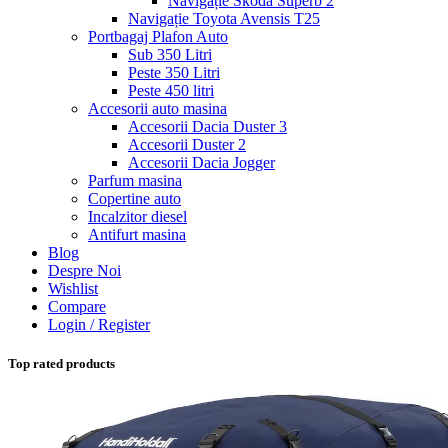
Navigație Skoda Superb 2
Navigație Toyota Avensis T25
Portbagaj Plafon Auto
Sub 350 Litri
Peste 350 Litri
Peste 450 litri
Accesorii auto masina
Accesorii Dacia Duster 3
Accesorii Duster 2
Accesorii Dacia Jogger
Parfum masina
Copertine auto
Incalzitor diesel
Antifurt masina
Blog
Despre Noi
Wishlist
Compare
Login / Register
Top rated products