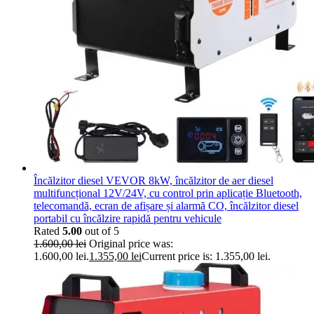
Încălzitor diesel VEVOR 8kW, încălzitor de aer diesel
multifuncțional 12V/24V, cu control prin aplicație Bluetooth,
telecomandă, ecran de afișare și alarmă CO, încălzitor diesel
portabil cu încălzire rapidă pentru vehicule
Rated
5.00
out of 5
1.600,00
lei
Original price was:
1.600,00 lei.
1.355,00
lei
Current price is: 1.355,00 lei.