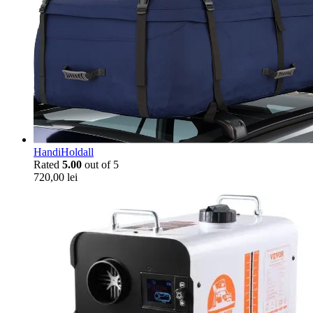
HandiHoldall
Rated
5.00
out of 5
720,00
lei