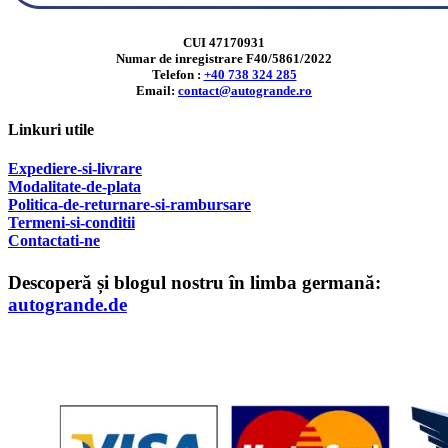
CUI 47170931
Numar de inregistrare F40/5861/2022
Telefon :
+40 738 324 285
Email:
contact@autogrande.ro
Linkuri utile
Expediere-si-livrare
Modalitate-de-plata
Politica-de-returnare-si-rambursare
T
ermeni-si-conditii
Contactati-ne
Descoperă și blogul nostru în limba germană:
autogrande.de