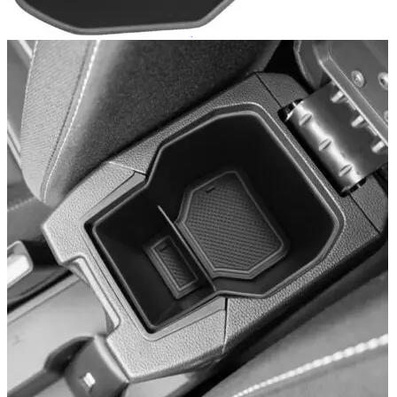
Navigație Mercedes W204
Navigație Mercedes W211
Navigație Mercedes Sprinter
Passat
Navigație Passat B5
Navigație Passat B5 5
Navigație Passat B6
Navigație Passat B7
Navigație Passat B8
Navigație Passat CC
Skoda
Navigație Skoda Fabia 1
Navigație Skoda Fabia 2
Navigație Skoda Octavia 1
Navigație Skoda Octavia 2
Navigație Skoda Octavia 3
Navigație Skoda Rapid
Navigație Skoda Superb 1
Navigație Skoda Superb 2
Navigație Toyota Avensis T25
Portbagaj Plafon Auto
Sub 350 Litri
Peste 350 Litri
Peste 450 litri
Accesorii auto masina