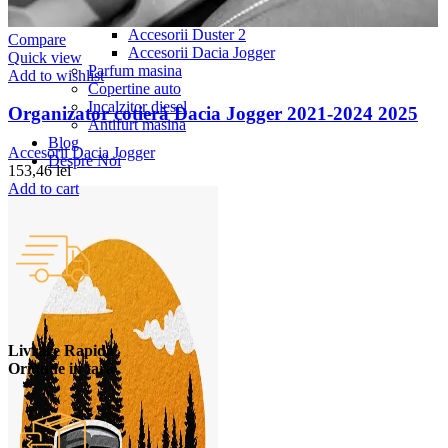
Accesorii Dacia Duster 3
Accesorii Duster 2
Compare
Accesorii Dacia Jogger
Quick view
Parfum masina
Add to wishlist
Copertine auto
Incalzitor diesel
Organizator cotieră Dacia Jogger 2021-2024 2025
Antifurt masina
Blog
Accesorii Dacia Jogger
Despre Noi
153,46
lei
Add to cart
Livrare Rapida
Oriunde in tara