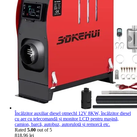
Încălzitor auxiliar diesel otmechl 12V 8KW, încălzitor diesel
cu aer cu telecomandă și monitor LCD pentru mașină,
camion, barcă, autobuz, autorulotă și remorcă etc.
Rated
5.00
out of 5
818,96
lei