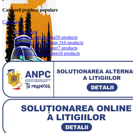
Categorii produse populare
Categories
All
products
Accesorii auto masina
59 products
Accesorii Dacia Duster 3
16 products
Accesorii Dacia Jogger
7 products
Accesorii Dacia Spring
18 products
0
items
0,00
lei